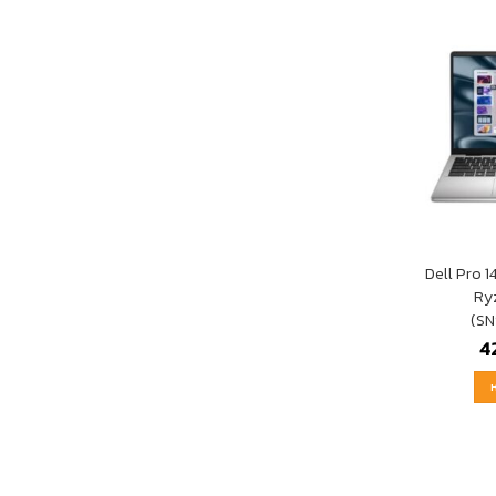
Dell Pro 1
Ry
(SN
4