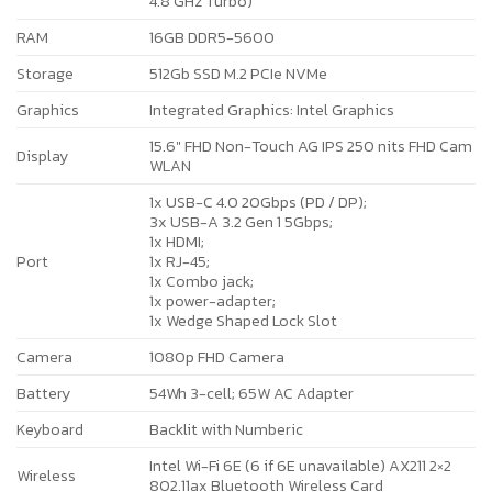
4.8 GHz Turbo)
RAM
16GB DDR5-5600
Storage
512Gb SSD M.2 PCIe NVMe
Graphics
Integrated Graphics: Intel Graphics
15.6″ FHD Non-Touch AG IPS 250 nits FHD Cam
Display
WLAN
1x USB-C 4.0 20Gbps (PD / DP);
3x USB-A 3.2 Gen 1 5Gbps;
1x HDMI;
Port
1x RJ-45;
1x Combo jack;
1x power-adapter;
1x Wedge Shaped Lock Slot
Camera
1080p FHD Camera
Battery
54Wh 3-cell; 65W AC Adapter
Keyboard
Backlit with Numberic
Intel Wi-Fi 6E (6 if 6E unavailable) AX211 2×2
Wireless
802.11ax Bluetooth Wireless Card