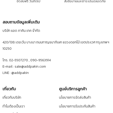
จัดส่งฟรี วันถัดไป
สั่งซื้อง่ายและชำระเงินปลอดภัย
สอบถามข้อมูลเพิ่มเติม
บริษัท แอด ภาคิน เทค จำกัด
420/138 เดอะวัน บางนา ถนนกาญจนาภิเษก แขวงดอกไม้ เขตประเวศ กรุงเทพฯ
10250
โทร. 02-5507270 , 090-9563914
E-mail : sale@addpakin.com
LINE :
@addpakin
เกี่ยวกับ
ศูนย์บริการลูกค้า
เกี่ยวกับบริษัท
นโยบายการจัดส่งสินค้า
ทำไมต้องเป็นเรา
นโยบายการรับประกันสินค้า