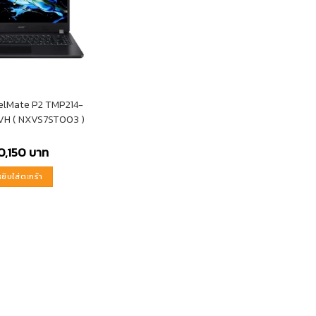
velMate P2 TMP214-
VH ( NXVS7ST003 )
0,150
บาท
หยิบใส่ตะกร้า