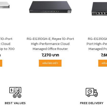
 10-Port
RG-EG310GH-E, Reyee 10-Port
RG-EG310GH
 Cloud
High-Performance Cloud
Port High-P
Up to 700
Managed Office Router
Managed Po
ท
7,270
บาท
7,
หยิบใส่ตะกร้า
หยิบ
BEST VALUES
FREE DELIVERY