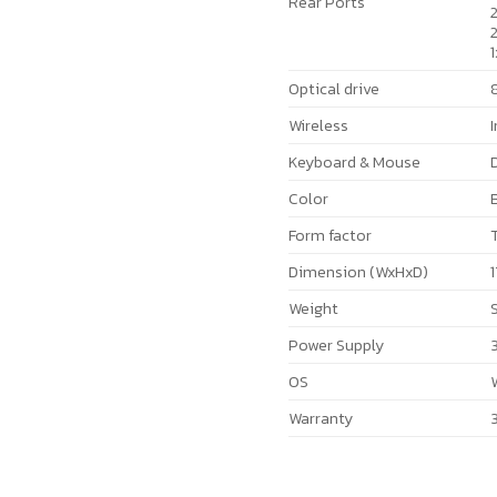
Rear Ports
2
2
1
Optical drive
Wireless
I
Keyboard & Mouse
Color
Form factor
Dimension (WxHxD)
Weight
S
Power Supply
OS
W
Warranty