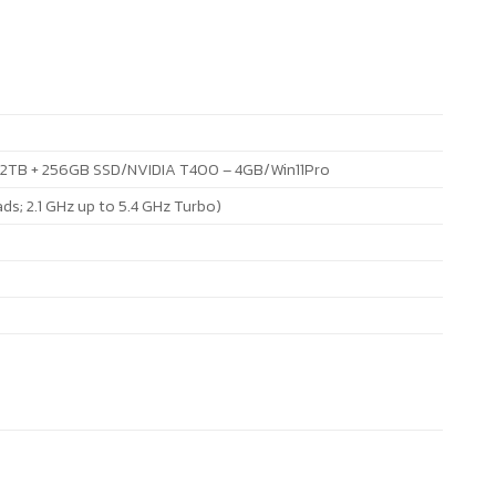
B/2TB + 256GB SSD/NVIDIA T400 – 4GB/Win11Pro
s; 2.1 GHz up to 5.4 GHz Turbo)