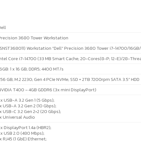
ell
Precision 3680 Tower Workstation
(SNST368011) Workstation “Dell” Precision 3680 Tower i7-14700/16G
Intel Core i7-14700 (33 MB Smart Cache; 20-Cores(8-P; 12-E)/28-Thread
16GB: 1 x 16 GB; DDR5; 4400 MT/s
256 GB; M.2 2230; Gen 4 PCIe NVMe; SSD + 2TB 7200rpm SATA 3.5″ HDD
NVIDIA T400 – 4GB GDDR6 (3x mini DisplayPort)
x USB-A 3.2 Gen 1 (5 Gbps);
x USB-A 3.2 Gen 2 (10 Gbps);
x USB-C 3.2 Gen 2×2 (20 Gbps);
1x Universal Audio
x DisplayPort 1.4a (HBR2);
2x USB 2.0 (480 Mbps);
x RJ45 (1 GbE) Ethernet;