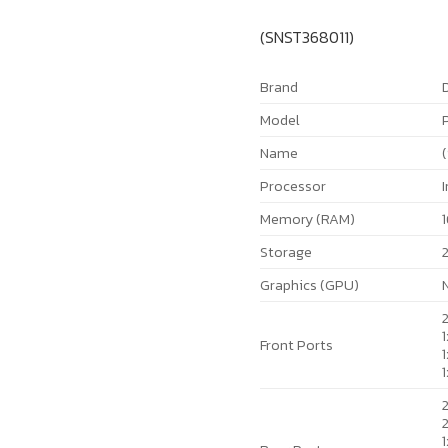
(SNST368011)
Brand
D
Model
Name
Processor
Memory (RAM)
Storage
Graphics (GPU)
2
1
Front Ports
1
2
1