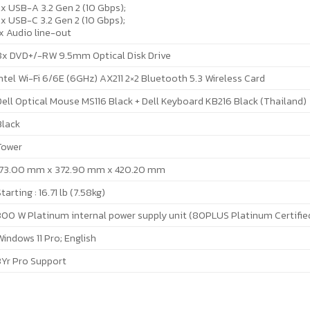
x USB-A 3.2 Gen 2 (10 Gbps);
x USB-C 3.2 Gen 2 (10 Gbps);
x Audio line-out
8x DVD+/-RW 9.5mm Optical Disk Drive
ntel Wi-Fi 6/6E (6GHz) AX211 2×2 Bluetooth 5.3 Wireless Card
Dell Optical Mouse MS116 Black + Dell Keyboard KB216 Black (Thailand)
Black
Tower
173.00 mm x 372.90 mm x 420.20 mm
tarting : 16.71 lb (7.58kg)
300 W Platinum internal power supply unit (80PLUS Platinum Certifie
indows 11 Pro; English
3Yr Pro Support