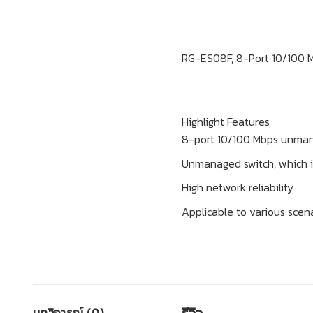
RG-ES08F, 8-Port 10/100
Highlight Features
8-port 10/100 Mbps unma
Unmanaged switch, which is
High network reliability
Applicable to various scen
รีวิว
บทวิจารณ์ (0)