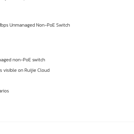
 Mbps Unmanaged Non-PoE Switch
naged non-PoE switch
 visible on Ruijie Cloud
arios