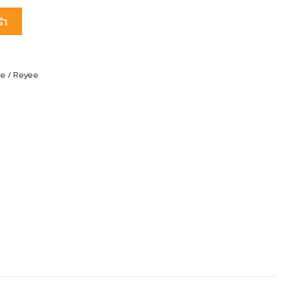
 Mbps Unmanaged Non-PoE Switch ชิ้น
้า
ie / Reyee