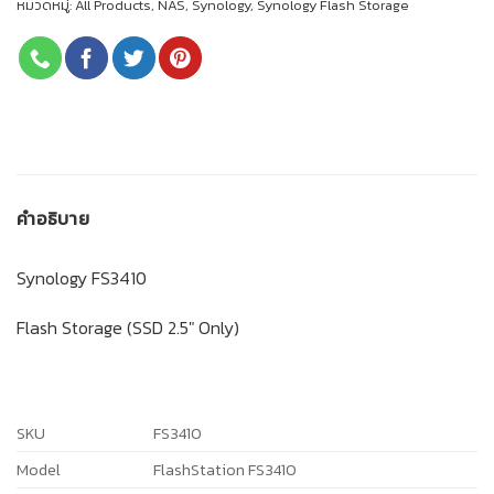
หมวดหมู่:
All Products
,
NAS
,
Synology
,
Synology Flash Storage
คำอธิบาย
Synology FS3410
Flash Storage (SSD 2.5″ Only)
SKU
FS3410
Model
FlashStation FS3410