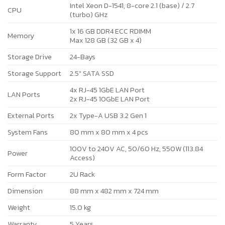
Intel Xeon D-1541, 8-core 2.1 (base) / 2.7
CPU
(turbo) GHz
1x 16 GB DDR4 ECC RDIMM
Memory
Max 128 GB (32 GB x 4)
Storage Drive
24-Bays
Storage Support
2.5″ SATA SSD
4x RJ-45 1GbE LAN Port
LAN Ports
2x RJ-45 10GbE LAN Port
External Ports
2x Type-A USB 3.2 Gen 1
System Fans
80 mm x 80 mm x 4 pcs
100V to 240V AC, 50/60 Hz, 550W (113.84
Power
Access)
Form Factor
2U Rack
Dimension
88 mm x 482 mm x 724 mm
Weight
15.0 kg
Warranty
5 Years