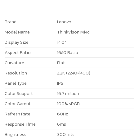
Brand
Lenovo
Model Name
ThinkVison M14d
Display Size
14.0″
Aspect Ratio
16:10 Ratio
Curvature
Flat
Resolution
2.2K (2240×1400)
Panel Type
IPS
Color Support
16.7 million
Color Gamut
100% sRGB
Refresh Rate
60Hz
Response Time
6ms
Brightness
300 nits