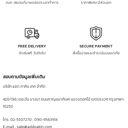
จนท. สแตนด์บายตลอดเวลาทำการ
ราคาพิเศษ มีส่วนลด
FREE DELIVERY
SECURE PAYMENT
จัดส่งฟรี วันถัดไป
สั่งซื้อง่ายและชำระเงินปลอดภัย
สอบถามข้อมูลเพิ่มเติม
บริษัท แอด ภาคิน เทค จำกัด
420/138 เดอะวัน บางนา ถนนกาญจนาภิเษก แขวงดอกไม้ เขตประเวศ กรุงเทพฯ
10250
โทร. 02-5507270 , 090-9563914
E-mail : sale@addpakin.com