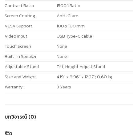
Contrast Ratio
1500:1 Ratio
Screen Coating
Anti-Glare
VESA Support
100 x 100 mm
Video Input
USB Type-C cable
Touch Screen
None
Built-in Speaker
None
Adjustable Stand
Tilt, Height Adjust Stand
Size and Weight
4.19″ x 8.96″ x 12.37″; 0.60 kg
Warranty
3 Years
บทวิจารณ์ (0)
รีวิว