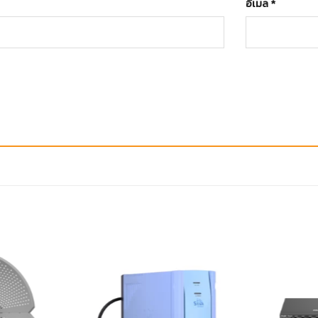
อีเมล
*