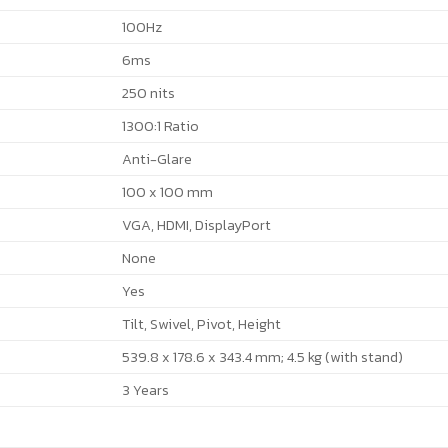
100Hz
6ms
250 nits
1300:1 Ratio
Anti-Glare
100 x 100 mm
VGA, HDMI, DisplayPort
None
Yes
Tilt, Swivel, Pivot, Height
539.8 x 178.6 x 343.4 mm; 4.5 kg (with stand)
3 Years