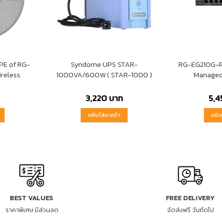
PE of RG-
Syndome UPS STAR-
RG-EG210G-P
ireless
1000VA/600W ( STAR-1000 )
Managed
3,220
บาท
5,
หยิบใส่ตะกร้า
หยิบ
BEST VALUES
FREE DELIVERY
ราคาพิเศษ มีส่วนลด
จัดส่งฟรี วันถัดไป