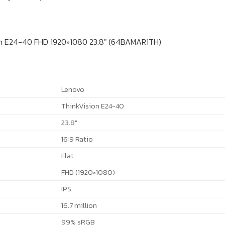
on E24-40 FHD 1920×1080 23.8″ (64BAMAR1TH)
Lenovo
ThinkVision E24-40
23.8″
16:9 Ratio
Flat
FHD (1920×1080)
IPS
16.7 million
99% sRGB