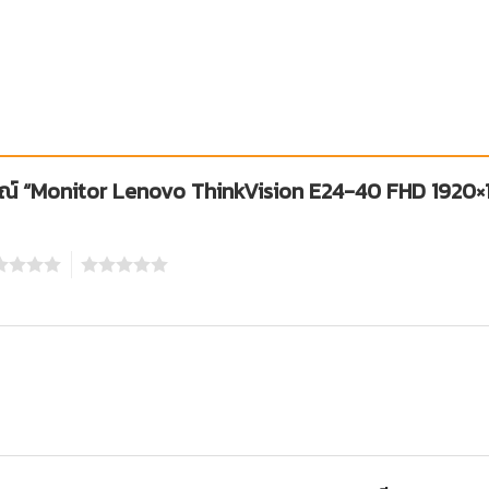
จารณ์ “Monitor Lenovo ThinkVision E24-40 FHD 192
5