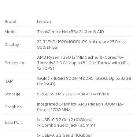
Brand
Lenovo
Model
ThinkCentre Neo 55a 24 Gen 6 AIO
23.8″ FHD (1920×1080) IPS Anti-glare 250nits;
Display
99% sRGB
AMD Ryzen 7 250 (24MB Cache/ 8-Cores/16-
Processor
Threads/ 3.3 GHz up to 5.1 GHz Turbo/ with NPU
16 TOPS)
16GB (1x 16GB) SODIMM DDR5-5600; Up to 32GB
RAM
(2x 16GB)
Storage
512GB SSD M.2 2280 PCIe 4.0×4 NVMe
Integrated Graphics: AMD Radeon 780M (12-
Graphics
Cores; 2700 MHz)
1x USB-C 3.2 Gen 2 (10Gbps);
Side Port
1x Combo audio jack (3.5mm)
1x USB-A 3.2 Gen 2 (10Gbps);