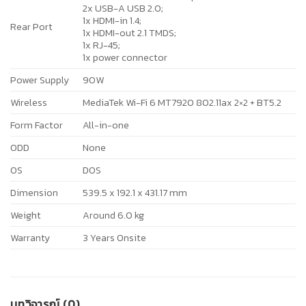
2x USB-A USB 2.0;
1x HDMI-in 1.4;
Rear Port
1x HDMI-out 2.1 TMDS;
1x RJ-45;
1x power connector
Power Supply
90W
Wireless
MediaTek Wi-Fi 6 MT7920 802.11ax 2×2 + BT5.2
Form Factor
All-in-one
ODD
None
OS
DOS
Dimension
539.5 x 192.1 x 431.17 mm
Weight
Around 6.0 kg
Warranty
3 Years Onsite
บทวิจารณ์ (0)