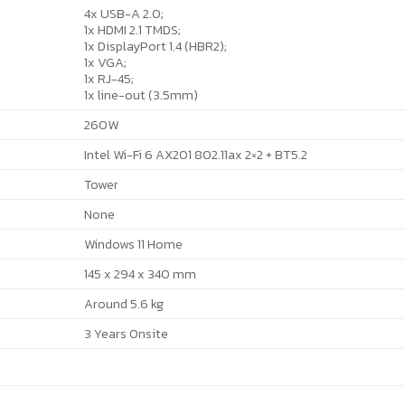
4x USB-A 2.0;
1x HDMI 2.1 TMDS;
1x DisplayPort 1.4 (HBR2);
1x VGA;
1x RJ-45;
1x line-out (3.5mm)
260W
Intel Wi-Fi 6 AX201 802.11ax 2×2 + BT5.2
Tower
None
Windows 11 Home
145 x 294 x 340 mm
Around 5.6 kg
3 Years Onsite