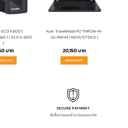
ECO II 800 (
Acer TravelMate P2 TMP214-41-
t ) ( ECO II-800
G2-R8VH ( NXVS7ST003 )
)
650
บาท
20,150
บาท
ใส่ตะกร้า
หยิบใส่ตะกร้า
SECURE PAYMENT
สั่งซื้อง่ายและชำระเงินปลอดภัย