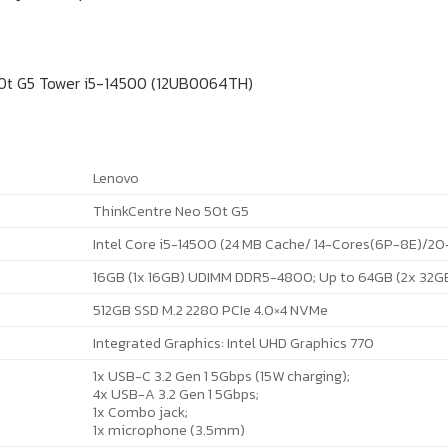
0t G5 Tower i5-14500 (12UB0064TH)
Lenovo
ThinkCentre Neo 50t G5
Intel Core i5-14500 (24 MB Cache/ 14-Cores(6P-8E)/20
16GB (1x 16GB) UDIMM DDR5-4800; Up to 64GB (2x 32G
512GB SSD M.2 2280 PCIe 4.0×4 NVMe
Integrated Graphics: Intel UHD Graphics 770
1x USB-C 3.2 Gen 1 5Gbps (15W charging);
4x USB-A 3.2 Gen 1 5Gbps;
1x Combo jack;
1x microphone (3.5mm)