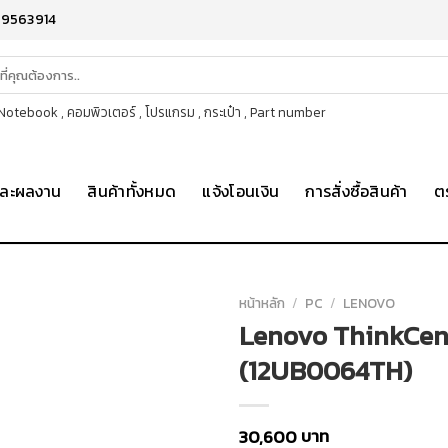
-9563914
otebook , คอมพิวเตอร์ , โปรแกรม , กระเป๋า , Part number
าและผลงาน
สินค้าทั้งหมด
แจ้งโอนเงิน
การสั่งซื้อสินค้า
ต
หน้าหลัก
/
PC
/
LENOVO
Lenovo ThinkCent
(12UB0064TH)
บาท
30,600