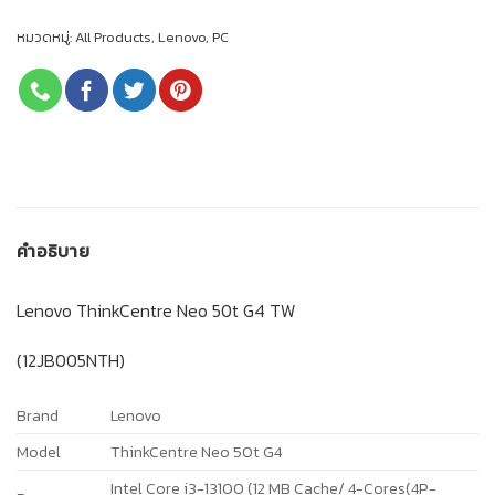
หมวดหมู่:
All Products
,
Lenovo
,
PC
คำอธิบาย
Lenovo ThinkCentre Neo 50t G4 TW
(12JB005NTH)
Brand
Lenovo
Model
ThinkCentre Neo 50t G4
Intel Core i3-13100 (12 MB Cache/ 4-Cores(4P-