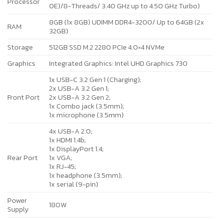
Processor
0E)/8-Threads/ 3.40 GHz up to 4.50 GHz Turbo)
8GB (1x 8GB) UDIMM DDR4-3200/ Up to 64GB (2x
RAM
32GB)
Storage
512GB SSD M.2 2280 PCIe 4.0×4 NVMe
Graphics
Integrated Graphics: Intel UHD Graphics 730
1x USB-C 3.2 Gen 1 (Charging);
2x USB-A 3.2 Gen 1;
Front Port
2x USB-A 3.2 Gen 2;
1x Combo jack (3.5mm);
1x microphone (3.5mm)
4x USB-A 2.0;
1x HDMI 1.4b;
1x DisplayPort 1.4;
Rear Port
1x VGA;
1x RJ-45;
1x headphone (3.5mm);
1x serial (9-pin)
Power
180W
Supply