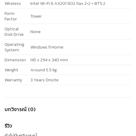
Wireless
Intel Wi-Fi 6 AX201 802.11ax 2×2 + BT5.2
Form
Tower
Factor
Optical
None
Disk Drive
Operating
Windows 11 Home
System
Dimension
145 x 294 x 340 mm
Weight
Around 5.5 kg
Warranty
3 Years Onsite
บทวิจารณ์ (0)
รีวิว
ยังไม่มีบทวิจารณ์