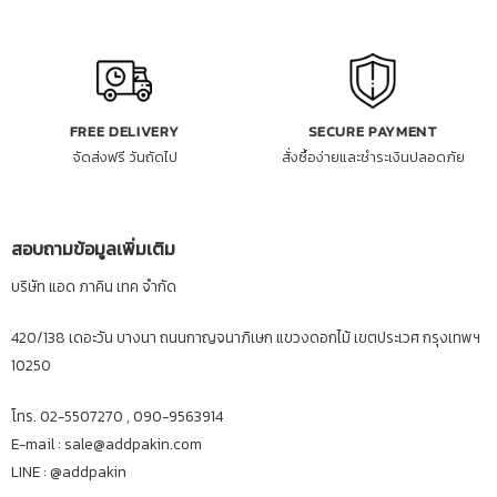
FREE DELIVERY
SECURE PAYMENT
จัดส่งฟรี วันถัดไป
สั่งซื้อง่ายและชำระเงินปลอดภัย
สอบถามข้อมูลเพิ่มเติม
บริษัท แอด ภาคิน เทค จำกัด
420/138 เดอะวัน บางนา ถนนกาญจนาภิเษก แขวงดอกไม้ เขตประเวศ กรุงเทพฯ
10250
โทร. 02-5507270 , 090-9563914
E-mail : sale@addpakin.com
LINE :
@addpakin