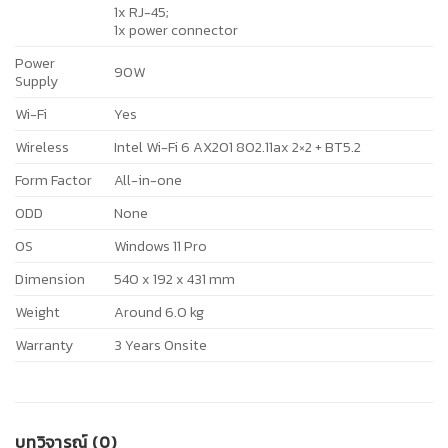
1x RJ-45;
1x power connector
Power
90W
Supply
Wi-Fi
Yes
Wireless
Intel Wi-Fi 6 AX201 802.11ax 2×2 + BT5.2
Form Factor
All-in-one
ODD
None
OS
Windows 11 Pro
Dimension
540 x 192 x 431 mm
Weight
Around 6.0 kg
Warranty
3 Years Onsite
บทวิจารณ์ (0)