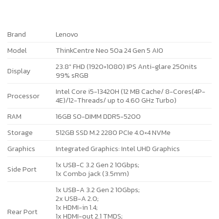
Brand
Lenovo
Model
ThinkCentre Neo 50a 24 Gen 5 AIO
23.8″ FHD (1920×1080) IPS Anti-glare 250nits
Display
99% sRGB
Intel Core i5-13420H (12 MB Cache/ 8-Cores(4P-
Processor
4E)/12-Threads/ up to 4.60 GHz Turbo)
RAM
16GB SO-DIMM DDR5-5200
Storage
512GB SSD M.2 2280 PCIe 4.0×4 NVMe
Graphics
Integrated Graphics: Intel UHD Graphics
1x USB-C 3.2 Gen 2 10Gbps;
Side Port
1x Combo jack (3.5mm)
1x USB-A 3.2 Gen 2 10Gbps;
2x USB-A 2.0;
1x HDMI-in 1.4;
Rear Port
1x HDMI-out 2.1 TMDS;