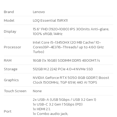
Brand
Lenovo
Model
LOQ Essential 15IRX11
15.6″ FHD (1920×1080) IPS 300nits Anti-glare;
Display
100% sRGB; 144Hz
Intel Core i5-13450HX (20 MB Cache/ 10-
Processor
Cores(6P-4E)/16-Threads/ up to 4.60 GHz
Turbo)
RAM
16GB (1x 16GB) SODIMM DDR5 4800MT/s
Storage
512GB M.2 2242 PCIe 4.0×4 NVMe SSD
NVIDIA GeForce RTX 5050 8GB GDDR7, Boost
Graphics
Clock 1500MHz, TGP 65W, 440 AI TOPS
Touch Screen
None
2x USB-A (USB 5Gbps / USB 3.2 Gen 1)
1x USB-C 3.2 Gen 1 5Gbps (PD)
1x HDMI 2.1;
Port
1x Combo audio jack;