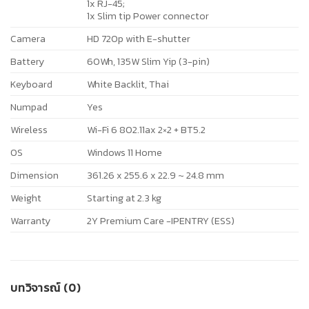
1x RJ-45;
1x Slim tip Power connector
Camera
HD 720p with E-shutter
Battery
60Wh, 135W Slim Yip (3-pin)
Keyboard
White Backlit, Thai
Numpad
Yes
Wireless
Wi-Fi 6 802.11ax 2×2 + BT5.2
OS
Windows 11 Home
Dimension
361.26 x 255.6 x 22.9 ~ 24.8 mm
Weight
Starting at 2.3 kg
Warranty
2Y Premium Care -IPENTRY (ESS)
บทวิจารณ์ (0)