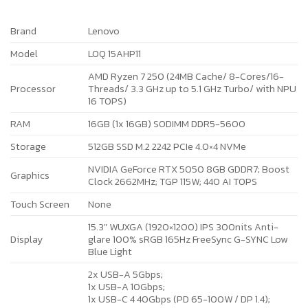
Brand
Lenovo
Model
LOQ 15AHP11
AMD Ryzen 7 250 (24MB Cache/ 8-Cores/16-
Processor
Threads/ 3.3 GHz up to 5.1 GHz Turbo/ with NPU
16 TOPS)
RAM
16GB (1x 16GB) SODIMM DDR5-5600
Storage
512GB SSD M.2 2242 PCIe 4.0×4 NVMe
NVIDIA GeForce RTX 5050 8GB GDDR7; Boost
Graphics
Clock 2662MHz; TGP 115W; 440 AI TOPS
Touch Screen
None
15.3″ WUXGA (1920×1200) IPS 300nits Anti-
Display
glare 100% sRGB 165Hz FreeSync G-SYNC Low
Blue Light
2x USB-A 5Gbps;
1x USB-A 10Gbps;
1x USB-C 4 40Gbps (PD 65-100W / DP 1.4);