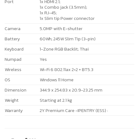
Port
1x HDMI 2.1;
1x Combo jack (3.5mm);
1x RJ-45;
1x Slim tip Power connector
Camera
5.0MP with E-shutter
Battery
60Wh; 245W Slim Tip (3-pin)
Keyboard
1-Zone RGB Backlit; Thai
Numpad
Yes
Wireless
Wi-Fi 6 802.11ax 2×2 + BT5.3
OS
Windows 11 Home
Dimension
344.9 x 254.83 x 20.9-23.25 mm
Weight
Starting at 2.1 kg
Warranty
2Y Premium Care -IPENTRY (ESS) :