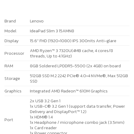
Brand
Lenovo
Model
IdeaPad Slim 3 15AMN8
Display
15.6″ FHD (1920×1080) IPS 300nits Anti-glare
AMD Ryzen™ 3 7320U(4MB cache, 4 cores/8
Processor
threads, Up to 4.1GHz)
RAM
8GB Soldered LPDDR5-5500 (2x 4GB) on board
512GB SSD M.2 2242 PCIe® 4.0×4 NVMe®, Max 512GB
Storage
SSD
Graphics
Integrated AMD Radeon™ 610M Graphics
2x USB 3.2 Gen 1
1x USB-C® 3.2 Gen 1 (support data transfer, Power
Delivery and DisplayPort™ 1.2)
1x HDMI® 1.4
Port
1x Headphone / microphone combo jack (3.5mm)
1x Card reader
1x Power connector