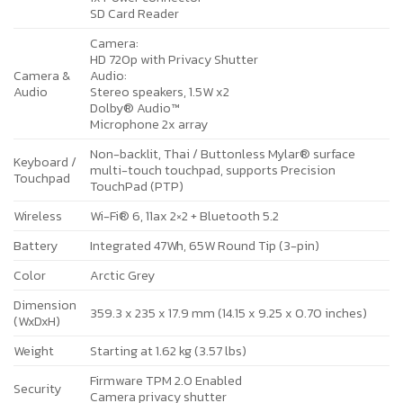
SD Card Reader
Camera:
HD 720p with Privacy Shutter
Camera &
Audio:
Audio
Stereo speakers, 1.5W x2
Dolby® Audio™
Microphone 2x array
Non-backlit, Thai / Buttonless Mylar® surface
Keyboard /
multi-touch touchpad, supports Precision
Touchpad
TouchPad (PTP)
Wireless
Wi-Fi® 6, 11ax 2×2 + Bluetooth 5.2
Battery
Integrated 47Wh, 65W Round Tip (3-pin)
Color
Arctic Grey
Dimension
359.3 x 235 x 17.9 mm (14.15 x 9.25 x 0.70 inches)
(WxDxH)
Weight
Starting at 1.62 kg (3.57 lbs)
Firmware TPM 2.0 Enabled
Security
Camera privacy shutter