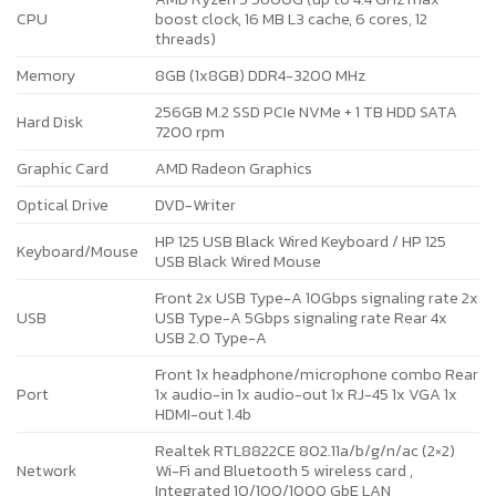
CPU
boost clock, 16 MB L3 cache, 6 cores, 12
threads)
Memory
8GB (1x8GB) DDR4-3200 MHz
256GB M.2 SSD PCIe NVMe + 1 TB HDD SATA
Hard Disk
7200 rpm
Graphic Card
AMD Radeon Graphics
Optical Drive
DVD-Writer
HP 125 USB Black Wired Keyboard / HP 125
Keyboard/Mouse
USB Black Wired Mouse
Front 2x USB Type-A 10Gbps signaling rate 2x
USB
USB Type-A 5Gbps signaling rate Rear 4x
USB 2.0 Type-A
Front 1x headphone/microphone combo Rear
Port
1x audio-in 1x audio-out 1x RJ-45 1x VGA 1x
HDMI-out 1.4b
Realtek RTL8822CE 802.11a/b/g/n/ac (2×2)
Network
Wi-Fi and Bluetooth 5 wireless card ,
Integrated 10/100/1000 GbE LAN