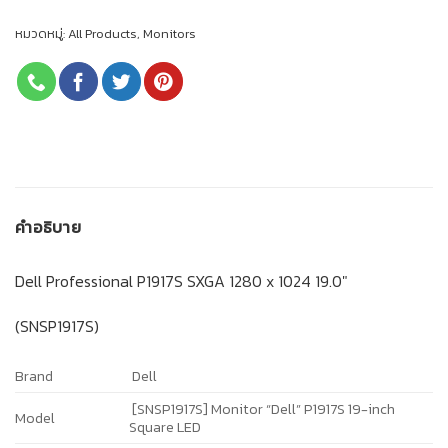
หมวดหมู่:
All Products
,
Monitors
คำอธิบาย
Dell Professional P1917S SXGA 1280 x 1024 19.0″
(SNSP1917S)
Brand
Dell
[SNSP1917S] Monitor “Dell” P1917S 19-inch
Model
Square LED