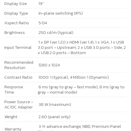
Display Size
19″
Display Type
In-plane switching (IPS)
Aspect Ratio
5:04
Brightness
250 cd/m (typical)
1 x DP (ver 1.2),1 x HDMI (ver 1.4), 1 x VGA, 1 x USB
Input Terminal
3.0 port – Upstream, 2 x USB 3.0 ports – Side, 2
x USB 2.0 ports – Bottom
Recommended
1280 x 1024
Resolution
Contrast Ratio
1000: 1 (typical), 4 Million: 1 (Dynamic)
Response
6 ms (gray to gray – fast mode), 8 ms (gray to
Time
gray – normal mode)
Power Source –
38 W (maximum)
AC/DC Adapter
Weight
2.60 (panel only)
3 Yr advance exchange, NBD, Premium Panel
Warranty