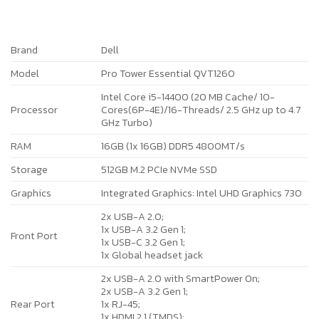
Brand
Dell
Model
Pro Tower Essential QVT1260
Intel Core i5-14400 (20 MB Cache/ 10-
Processor
Cores(6P-4E)/16-Threads/ 2.5 GHz up to 4.7
GHz Turbo)
RAM
16GB (1x 16GB) DDR5 4800MT/s
Storage
512GB M.2 PCIe NVMe SSD
Graphics
Integrated Graphics: Intel UHD Graphics 730
2x USB-A 2.0;
1x USB-A 3.2 Gen 1;
Front Port
1x USB-C 3.2 Gen 1;
1x Global headset jack
2x USB-A 2.0 with SmartPower On;
2x USB-A 3.2 Gen 1;
Rear Port
1x RJ-45;
1x HDMI 2.1 (TMDS);