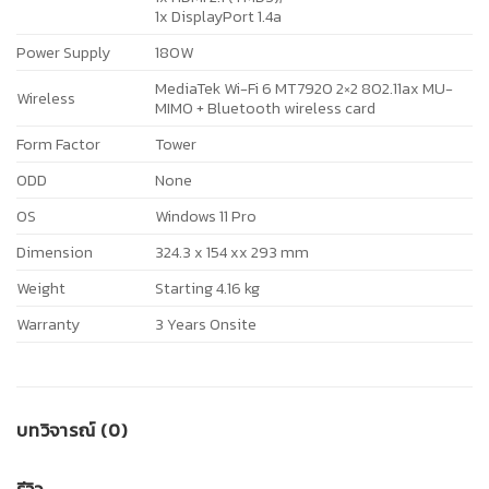
1x DisplayPort 1.4a
Power Supply
180W
MediaTek Wi-Fi 6 MT7920 2×2 802.11ax MU-
Wireless
MIMO + Bluetooth wireless card
Form Factor
Tower
ODD
None
OS
Windows 11 Pro
Dimension
324.3 x 154 xx 293 mm
Weight
Starting 4.16 kg
Warranty
3 Years Onsite
บทวิจารณ์ (0)
รีวิว