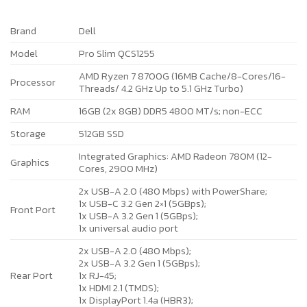
Brand
Dell
Model
Pro Slim QCS1255
AMD Ryzen 7 8700G (16MB Cache/8-Cores/16-
Processor
Threads/ 4.2 GHz Up to 5.1 GHz Turbo)
RAM
16GB (2x 8GB) DDR5 4800 MT/s; non-ECC
Storage
512GB SSD
Integrated Graphics: AMD Radeon 780M (12-
Graphics
Cores, 2900 MHz)
2x USB-A 2.0 (480 Mbps) with PowerShare;
1x USB-C 3.2 Gen 2×1 (5GBps);
Front Port
1x USB-A 3.2 Gen 1 (5GBps);
1x universal audio port
2x USB-A 2.0 (480 Mbps);
2x USB-A 3.2 Gen 1 (5GBps);
Rear Port
1x RJ-45;
1x HDMI 2.1 (TMDS);
1x DisplayPort 1.4a (HBR3);