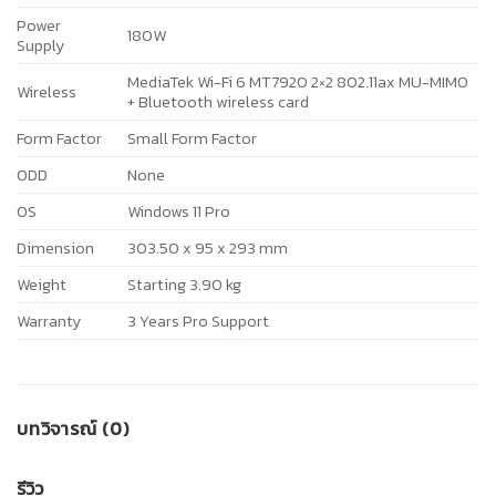
Power
180W
Supply
MediaTek Wi-Fi 6 MT7920 2×2 802.11ax MU-MIMO
Wireless
+ Bluetooth wireless card
Form Factor
Small Form Factor
ODD
None
OS
Windows 11 Pro
Dimension
303.50 x 95 x 293 mm
Weight
Starting 3.90 kg
Warranty
3 Years Pro Support
บทวิจารณ์ (0)
รีวิว