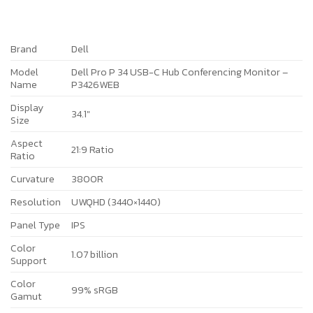
Brand
Dell
Model
Dell Pro P 34 USB-C Hub Conferencing Monitor –
Name
P3426WEB
Display
34.1″
Size
Aspect
21:9 Ratio
Ratio
Curvature
3800R
Resolution
UWQHD (3440×1440)
Panel Type
IPS
Color
1.07 billion
Support
Color
99% sRGB
Gamut