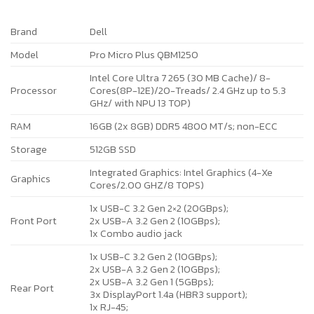
Brand
Dell
Model
Pro Micro Plus QBM1250
Intel Core Ultra 7 265 (30 MB Cache)/ 8-
Processor
Cores(8P-12E)/20-Treads/ 2.4 GHz up to 5.3
GHz/ with NPU 13 TOP)
RAM
16GB (2x 8GB) DDR5 4800 MT/s; non-ECC
Storage
512GB SSD
Integrated Graphics: Intel Graphics (4-Xe
Graphics
Cores/2.00 GHZ/8 TOPS)
1x USB-C 3.2 Gen 2×2 (20GBps);
Front Port
2x USB-A 3.2 Gen 2 (10GBps);
1x Combo audio jack
1x USB-C 3.2 Gen 2 (10GBps);
2x USB-A 3.2 Gen 2 (10GBps);
2x USB-A 3.2 Gen 1 (5GBps);
Rear Port
3x DisplayPort 1.4a (HBR3 support);
1x RJ-45;