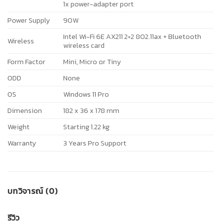
1x power-adapter port
Power Supply
90W
Intel Wi-Fi 6E AX211 2×2 802.11ax + Bluetooth
Wireless
wireless card
Form Factor
Mini, Micro or Tiny
ODD
None
OS
Windows 11 Pro
Dimension
182 x 36 x 178 mm
Weight
Starting 1.22 kg
Warranty
3 Years Pro Support
บทวิจารณ์ (0)
รีวิว