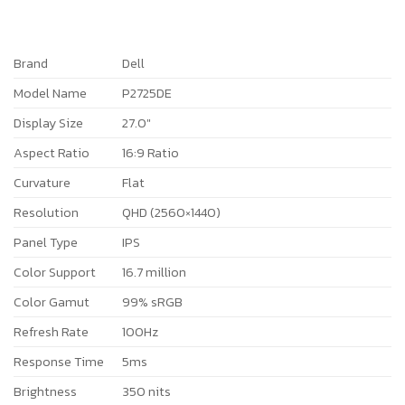
Brand
Dell
Model Name
P2725DE
Display Size
27.0″
Aspect Ratio
16:9 Ratio
Curvature
Flat
Resolution
QHD (2560×1440)
Panel Type
IPS
Color Support
16.7 million
Color Gamut
99% sRGB
Refresh Rate
100Hz
Response Time
5ms
Brightness
350 nits