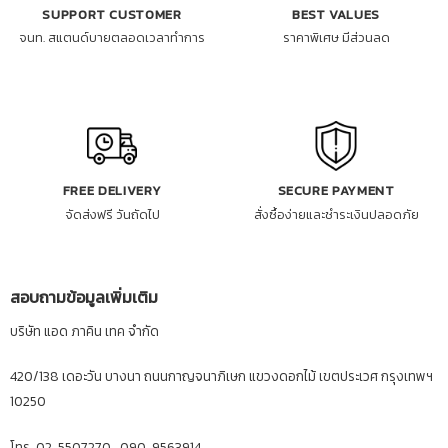
SUPPORT CUSTOMER
BEST VALUES
จนท. สแตนด์บายตลอดเวลาทำการ
ราคาพิเศษ มีส่วนลด
FREE DELIVERY
SECURE PAYMENT
จัดส่งฟรี วันถัดไป
สั่งซื้อง่ายและชำระเงินปลอดภัย
สอบถามข้อมูลเพิ่มเติม
บริษัท แอด ภาคิน เทค จำกัด
420/138 เดอะวัน บางนา ถนนกาญจนาภิเษก แขวงดอกไม้ เขตประเวศ กรุงเทพฯ
10250
โทร. 02-5507270 , 090-9563914