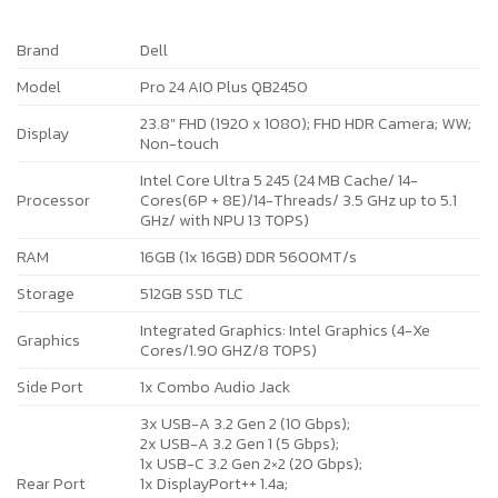
Brand
Dell
Model
Pro 24 AIO Plus QB2450
23.8″ FHD (1920 x 1080); FHD HDR Camera; WW;
Display
Non-touch
Intel Core Ultra 5 245 (24 MB Cache/ 14-
Processor
Cores(6P + 8E)/14-Threads/ 3.5 GHz up to 5.1
GHz/ with NPU 13 TOPS)
RAM
16GB (1x 16GB) DDR 5600MT/s
Storage
512GB SSD TLC
Integrated Graphics: Intel Graphics (4-Xe
Graphics
Cores/1.90 GHZ/8 TOPS)
Side Port
1x Combo Audio Jack
3x USB-A 3.2 Gen 2 (10 Gbps);
2x USB-A 3.2 Gen 1 (5 Gbps);
1x USB-C 3.2 Gen 2×2 (20 Gbps);
Rear Port
1x DisplayPort++ 1.4a;