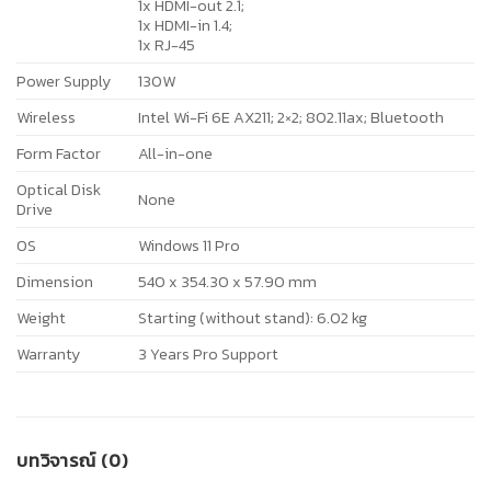
1x HDMI-out 2.1;
1x HDMI-in 1.4;
1x RJ-45
Power Supply
130W
Wireless
Intel Wi-Fi 6E AX211; 2×2; 802.11ax; Bluetooth
Form Factor
All-in-one
Optical Disk
None
Drive
OS
Windows 11 Pro
Dimension
540 x 354.30 x 57.90 mm
Weight
Starting (without stand): 6.02 kg
Warranty
3 Years Pro Support
บทวิจารณ์ (0)