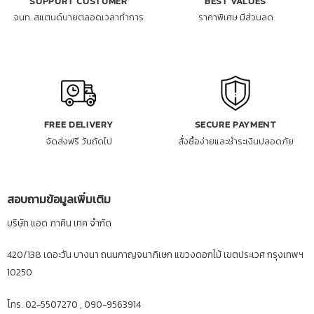
SUPPORT CUSTOMER
BEST VALUES
จนท. สแตนด์บายตลอดเวลาทำการ
ราคาพิเศษ มีส่วนลด
FREE DELIVERY
SECURE PAYMENT
จัดส่งฟรี วันถัดไป
สั่งซื้อง่ายและชำระเงินปลอดภัย
สอบถามข้อมูลเพิ่มเติม
บริษัท แอด ภาคิน เทค จำกัด
420/138 เดอะวัน บางนา ถนนกาญจนาภิเษก แขวงดอกไม้ เขตประเวศ กรุงเทพฯ
10250
โทร. 02-5507270 , 090-9563914