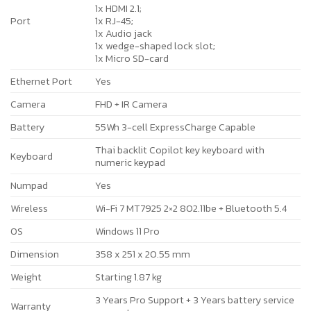
1x HDMI 2.1;
Port
1x RJ-45;
1x Audio jack
1x wedge-shaped lock slot;
1x Micro SD-card
Ethernet Port
Yes
Camera
FHD + IR Camera
Battery
55Wh 3-cell ExpressCharge Capable
Thai backlit Copilot key keyboard with
Keyboard
numeric keypad
Numpad
Yes
Wireless
Wi-Fi 7 MT7925 2×2 802.11be + Bluetooth 5.4
OS
Windows 11 Pro
Dimension
358 x 251 x 20.55 mm
Weight
Starting 1.87 kg
3 Years Pro Support + 3 Years battery service
Warranty