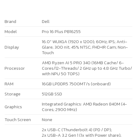
Brand
Dell
Model
Pro 16 Plus PB16255
16.0″ WUXGA (1920 x 1200); 60Hz; IPS; Anti-
Display
Glare; 300 nit; 45% NTSC; FHD+IR Cam; Non-
Touch
AMD Ryzen AI 5 PRO 340 (16MB Cache/ 6-
Processor
Cores/12-Threads/ 2 GHz up to 4.8 GHz Turbo/
with NPU 50 TOPS)
RAM
16GB LPDDR5 7500MT/s (onboard)
Storage
512GB SSD
Integrated Graphics: AMD Radeon 840M (4-
Graphics
Cores; 2900 MHz)
Touch Screen
None
2x USB-C (Thunderbolt 4) (PD / DP);
2x USB-A 3.2 Gen 1 (1x with Power share);