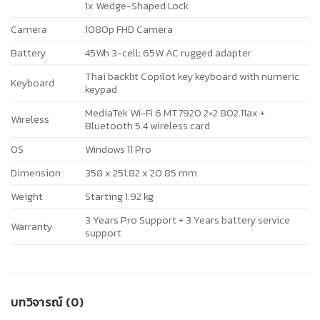
1x Wedge-Shaped Lock
Camera
1080p FHD Camera
Battery
45Wh 3-cell; 65W AC rugged adapter
Thai backlit Copilot key keyboard with numeric
Keyboard
keypad
MediaTek Wi-Fi 6 MT7920 2×2 802.11ax +
Wireless
Bluetooth 5.4 wireless card
OS
Windows 11 Pro
Dimension
358 x 251.82 x 20.85 mm
Weight
Starting 1.92 kg
3 Years Pro Support + 3 Years battery service
Warranty
support
บทวิจารณ์ (0)