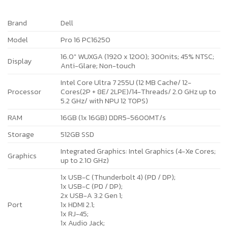
Brand
Dell
Model
Pro 16 PC16250
16.0″ WUXGA (1920 x 1200); 300nits; 45% NTSC;
Display
Anti-Glare; Non-touch
Intel Core Ultra 7 255U (12 MB Cache/ 12-
Processor
Cores(2P + 8E/ 2LPE)/14-Threads/ 2.0 GHz up to
5.2 GHz/ with NPU 12 TOPS)
RAM
16GB (1x 16GB) DDR5-5600MT/s
Storage
512GB SSD
Integrated Graphics: Intel Graphics (4-Xe Cores;
Graphics
up to 2.10 GHz)
1x USB-C (Thunderbolt 4) (PD / DP);
1x USB-C (PD / DP);
2x USB-A 3.2 Gen 1;
Port
1x HDMI 2.1;
1x RJ-45;
1x Audio Jack;