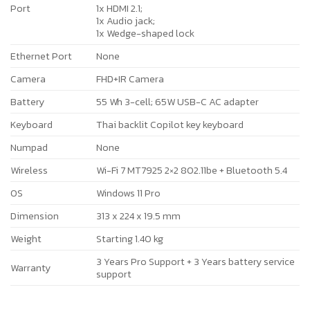
Port
1x HDMI 2.1;
1x Audio jack;
1x Wedge-shaped lock
Ethernet Port
None
Camera
FHD+IR Camera
Battery
55 Wh 3-cell; 65W USB-C AC adapter
Keyboard
Thai backlit Copilot key keyboard
Numpad
None
Wireless
Wi-Fi 7 MT7925 2×2 802.11be + Bluetooth 5.4
OS
Windows 11 Pro
Dimension
313 x 224 x 19.5 mm
Weight
Starting 1.40 kg
3 Years Pro Support + 3 Years battery service
Warranty
support