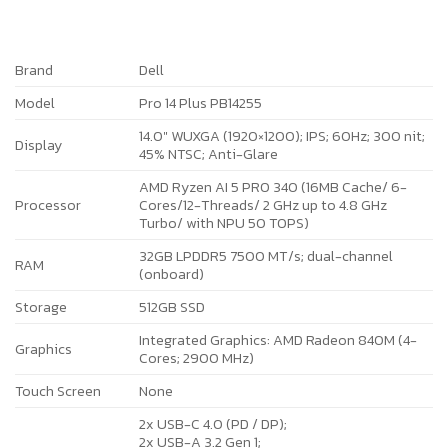
Brand
Dell
Model
Pro 14 Plus PB14255
14.0″ WUXGA (1920×1200); IPS; 60Hz; 300 nit;
Display
45% NTSC; Anti-Glare
AMD Ryzen AI 5 PRO 340 (16MB Cache/ 6-
Processor
Cores/12-Threads/ 2 GHz up to 4.8 GHz
Turbo/ with NPU 50 TOPS)
32GB LPDDR5 7500 MT/s; dual-channel
RAM
(onboard)
Storage
512GB SSD
Integrated Graphics: AMD Radeon 840M (4-
Graphics
Cores; 2900 MHz)
Touch Screen
None
2x USB-C 4.0 (PD / DP);
2x USB-A 3.2 Gen 1;