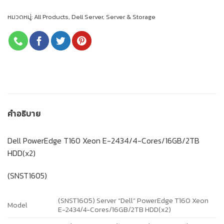
หมวดหมู่:
All Products
,
Dell Server
,
Server & Storage
คำอธิบาย
Dell PowerEdge T160 Xeon E-2434/4-Cores/16GB/2TB
HDD(x2)
(SNST1605)
(SNST1605) Server “Dell” PowerEdge T160 Xeon
Model
E-2434/4-Cores/16GB/2TB HDD(x2)