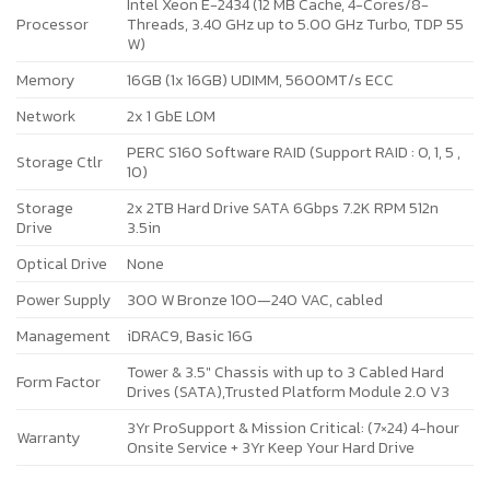
Intel Xeon E-2434 (12 MB Cache, 4-Cores/8-
Processor
Threads, 3.40 GHz up to 5.00 GHz Turbo, TDP 55
W)
Memory
16GB (1x 16GB) UDIMM, 5600MT/s ECC
Network
2x 1 GbE LOM
PERC S160 Software RAID (Support RAID : 0, 1, 5 ,
Storage Ctlr
10)
Storage
2x 2TB Hard Drive SATA 6Gbps 7.2K RPM 512n
Drive
3.5in
Optical Drive
None
Power Supply
300 W Bronze 100—240 VAC, cabled
Management
iDRAC9, Basic 16G
Tower & 3.5″ Chassis with up to 3 Cabled Hard
Form Factor
Drives (SATA),Trusted Platform Module 2.0 V3
3Yr ProSupport & Mission Critical: (7×24) 4-hour
Warranty
Onsite Service + 3Yr Keep Your Hard Drive