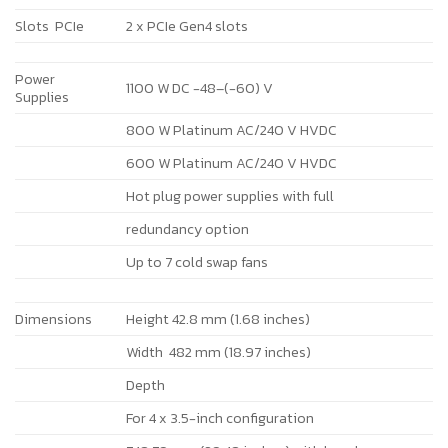
Slots PCIe
2 x PCIe Gen4 slots
Power
1100 W DC -48–(-60) V
Supplies
800 W Platinum AC/240 V HVDC
600 W Platinum AC/240 V HVDC
Hot plug power supplies with full
redundancy option
Up to 7 cold swap fans
Dimensions
Height 42.8 mm (1.68 inches)
Width 482 mm (18.97 inches)
Depth
For 4 x 3.5-inch configuration