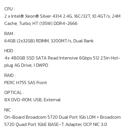
CPU :
2 x Intel® Xeon® Silver 4314 2.4G, 16C/32T, 10.4GT/s, 24M
Cache, Turbo, HT (135W) DDR4-2666
RAM :
64GB (2x32GB) RDIMM, 3200MT/s, Dual Rank
HDD :
4x 480GB SSD SATA Read Intensive 6Gbps 512 2.5in Hot-
plug AG Drive, 1 DWPD
RAID :
PERC H755 SAS Front
OPTICAL :
8X DVD-ROM, USB, External
NIC :
On-Board Broadcom 5720 Dual Port 1Gb LOM + Broadcom
5720 Quad Port 1GbE BASE-T Adapter, OCP NIC 3.0