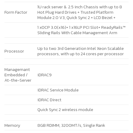
1U rack server & 2.5 inch Chassis with up to 8
Form Factor
Hot Plug Hard Drives + Trusted Platform
Module 2.0 V3, Quick Sync 2 + LCD Bezel +
1 xOCP 3.0(x16)+ 1 x16LP PCI Slot+ ReadyRails™
Sliding Rails With Cable Management Arm
Up to two 3rd Generation Intel Xeon Scalable
Processor
processors, with up to 24 cores per processor
Managemant
Embedded /
iDRAC9
At-the-Server
iDRAC Service Module
iDRAC Direct
Quick Sync 2 wireless module
Memory
8GB RDIMM, 3200MT/s, Single Rank