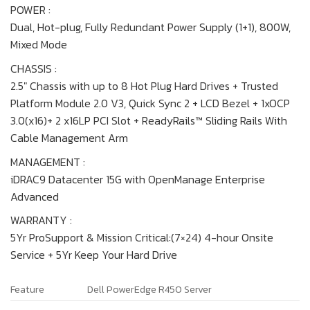
POWER :
Dual, Hot-plug, Fully Redundant Power Supply (1+1), 800W,
Mixed Mode
CHASSIS :
2.5″ Chassis with up to 8 Hot Plug Hard Drives + Trusted
Platform Module 2.0 V3, Quick Sync 2 + LCD Bezel + 1xOCP
3.0(x16)+ 2 x16LP PCI Slot + ReadyRails™ Sliding Rails With
Cable Management Arm
MANAGEMENT :
iDRAC9 Datacenter 15G with OpenManage Enterprise
Advanced
WARRANTY :
5Yr ProSupport & Mission Critical:(7×24) 4-hour Onsite
Service + 5Yr Keep Your Hard Drive
Feature
Dell PowerEdge R450 Server