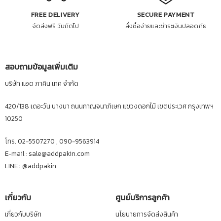
FREE DELIVERY
SECURE PAYMENT
จัดส่งฟรี วันถัดไป
สั่งซื้อง่ายและชำระเงินปลอดภัย
สอบถามข้อมูลเพิ่มเติม
บริษัท แอด ภาคิน เทค จำกัด
420/138 เดอะวัน บางนา ถนนกาญจนาภิเษก แขวงดอกไม้ เขตประเวศ กรุงเทพฯ
10250
โทร. 02-5507270 , 090-9563914
E-mail : sale@addpakin.com
LINE :
@addpakin
เกี่ยวกับ
ศูนย์บริการลูกค้า
เกี่ยวกับบริษัท
นโยบายการจัดส่งสินค้า