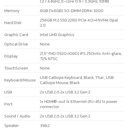
1.2 / 4.4GHz, E-core 0.9 / 3.3GHz, 10MB
Memory
8GB (1x8GB) SO-DIMM DDR4-3200
256GB M.2 SSD 2280 PCIe 4.0×4 NVMe Opal
Hard Disk
2.0
Graphic Card
Intel UHD Graphics
Optical Drive
None
21.5″ FHD (1920×1080) IPS 250nits Anti-glare,
Display
72% NTSC
TouchScreen
None
USB Calliope Keyboard, Black, Thai , USB
Keyboard/Mouse
Calliope Mouse, Black
USB
2x USB 2.0 2x USB 3.2 Gen 2
1x HDMI®-out 1x Ethernet (RJ-45) 1x power
Port
connector
Sound / Audio
2x USB 2.0 2x USB 3.2 Gen 2
Speaker
3Wx2