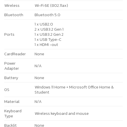
Wireless
Wi-Fi 6E (802.11ax)
Bluetooth
Bluetooth 5.0
1 x USB2.0
2 x USB3.2 Gen 1
Ports
1 x USB3.2 Gen 2
1 x USB Type-C
1 x HDMI -out
CardReader
None
Power
N/A
Adapter
Battery
None
Windows 11 Home + Microsoft Office Home &
OS
Student
Material
N/A
Keyboard
Wireless keyboard and mouse
Type
Backlit
None