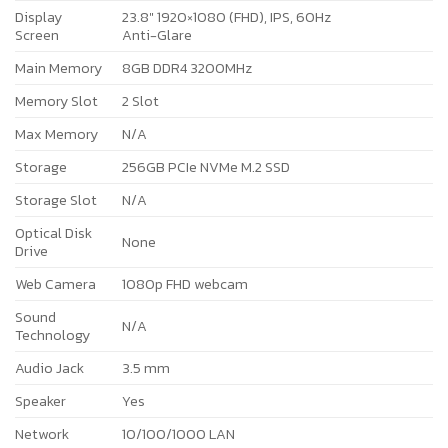
Display
23.8″ 1920×1080 (FHD), IPS, 60Hz
Screen
Anti-Glare
Main Memory
8GB DDR4 3200MHz
Memory Slot
2 Slot
Max Memory
N/A
Storage
256GB PCIe NVMe M.2 SSD
Storage Slot
N/A
Optical Disk
None
Drive
Web Camera
1080p FHD webcam
Sound
N/A
Technology
Audio Jack
3.5 mm
Speaker
Yes
Network
10/100/1000 LAN