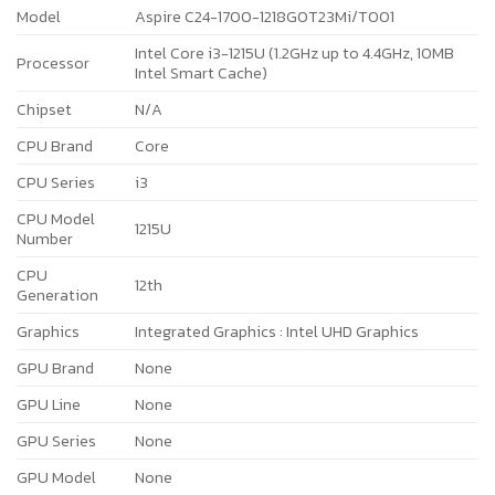
Model
Aspire C24-1700-1218G0T23Mi/T001
Intel Core i3-1215U (1.2GHz up to 4.4GHz, 10MB
Processor
Intel Smart Cache)
Chipset
N/A
CPU Brand
Core
CPU Series
i3
CPU Model
1215U
Number
CPU
12th
Generation
Graphics
Integrated Graphics : Intel UHD Graphics
GPU Brand
None
GPU Line
None
GPU Series
None
GPU Model
None