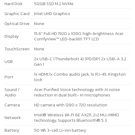
Hard Disk
512GB SSD M.2 NVMe
Graphic Card
Intel UHD Graphics
Optical Drive
None
15.6″ Full HD 1920 x 1080, high-brightness Acer
Display
ComfyView™ LED-backlit TFT LCD
TouchScreen
None
2x USB-C (Thunderbolt 4) (PD/DP) 2x USB-A 3.2
USB
Gen 1
1x HDMI 1x Combo audio jack; 1x RJ-45; Kingston
Port
lock
Sound /
Acer Purified.Voice technology with AI noise
Audio
reduction in dual built- in microphones
Camera
HD camera with 1280 x 720 resolution
Intel® Wireless Wi-Fi 6E AX211, 2×2 MU-MIMO
Network
technology, Supports Bluetooth® 5.3
Battery
50 Wh 3-cell Li-ion battery