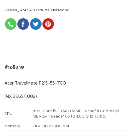
หมวดหมู่:
Acer
,
All Products
,
Notebook
คำอธิบาย
Acer TravelMate P215-55-TCO
(NX.BE6ST.002)
Intel Core i5-1334U (12 MB Cache/ 10-Cores(2P-
CPU
8E)/12-Threads/ up to 4.60 GHz Turbo)
Memory
8GB DDR5 SODIMM